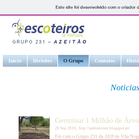
Este site foi desenvolvido com o criador 
Inicio
Divisões
O Grupo
Contatos
Histó
Noticia
O Grito o jornal do nosso grupo
Germinar 1 Milhão de Árvo
26 Sep 2010
,
http://ambinveste.blogspot.pt/
Fui com o Grupo 231 da AEP de Vila Nogu