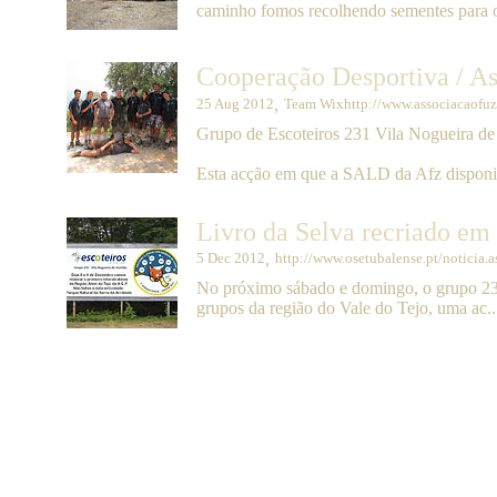
caminho fomos recolhendo sementes para o
Cooperação Desportiva / As
25 Aug 2012
,
Team Wixhttp://www.associacaofuz
Grupo de Escoteiros 2
31 Vila Nogueira de
Esta acção em que a SALD da Afz disponibi
Livro da Selva recriado em 
5 Dec 2012
,
http://www.osetubalense.pt/notic
No próximo sábado e domingo, o grupo 231
grupos da região do Vale do Tejo, uma ac..